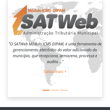
PAM, é uma ferramenta de
"O SATBank – Módulo ISS de Institui
 do valor adicionado do
oferece a captação eletrônica de da
a, armazena, processa e
contábeis das instituições fina
 ..."
Saiba mais +
mais +